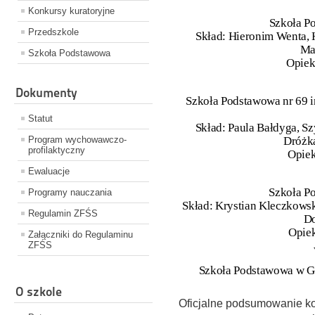
Konkursy kuratoryjne
Szkoła P
Przedszkole
Skład: Hieronim Wenta, 
Ma
Szkoła Podstawowa
Opiek
Dokumenty
Szkoła Podstawowa nr 69 i
Statut
Skład: Paula Bałdyga, S
Program wychowawczo-
Dróżk
profilaktyczny
Opiek
Ewaluacje
Szkoła P
Programy nauczania
Skład: Krystian Kleczkowsk
Regulamin ZFŚS
Do
Opiek
Załączniki do Regulaminu
ZFŚS
Szkoła Podstawowa w Go
O szkole
Oficjalne podsumowanie k