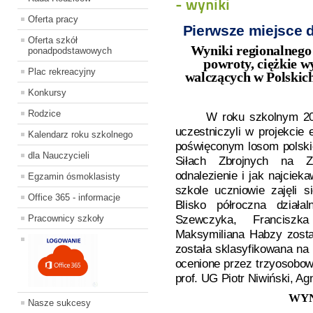
- wyniki
Oferta pracy
Pierwsze miejsce 
Oferta szkół
Wyniki regionalnego
ponadpodstawowych
powroty, ciężkie w
Plac rekreacyjny
walczących w Polskic
Konkursy
Rodzice
W roku szkolnym 2016/
uczestniczyli w projekci
Kalendarz roku szkolnego
poświęconym losom polskic
dla Nauczycieli
Siłach Zbrojnych na Z
odnalezienie i jak najcie
Egzamin ósmoklasisty
szkole uczniowie zajęli 
Office 365 - informacje
Blisko półroczna działal
Pracownicy szkoły
Szewczyka, Francisz
Maksymiliana Habzy zosta
została sklasyfikowana na 
ocenione przez trzyosobową
prof. UG Piotr Niwiński, A
WYN
Nasze sukcesy