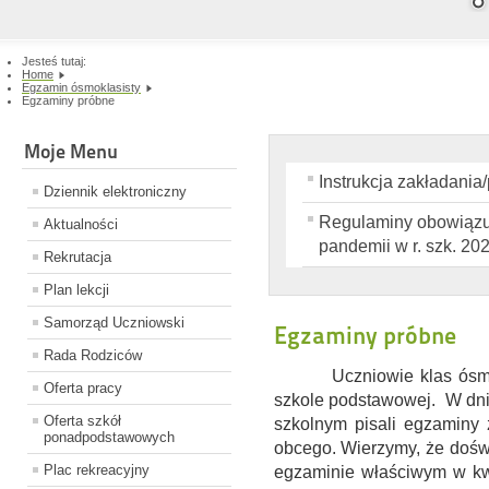
Jesteś tutaj:
Home
Egzamin ósmoklasisty
Egzaminy próbne
Moje Menu
Instrukcja zakładania
Dziennik elektroniczny
Regulaminy obowiązuj
Aktualności
pandemii w r. szk. 20
Rekrutacja
Plan lekcji
Samorząd Uczniowski
Egzaminy próbne
Rada Rodziców
Uczniowie klas ósmych
Oferta pracy
szkole podstawowej. W dnia
Oferta szkół
szkolnym pisali egzaminy 
ponadpodstawowych
obcego. Wierzymy, że dośw
Plac rekreacyjny
egzaminie właściwym w kw