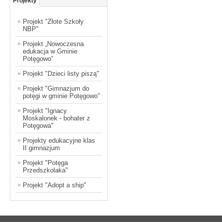
Projekty
Projekt "Złote Szkoły
NBP"
Projekt „Nowoczesna
edukacja w Gminie
Potęgowo”
Projekt "Dzieci listy piszą"
Projekt "Gimnazjum do
potęgi w gminie Potęgowo"
Projekt "Ignacy
Moskalonek - bohater z
Potęgowa"
Projekty edukacyjne klas
II gimnazjum
Projekt "Potęga
Przedszkolaka"
Projekt "Adopt a ship"